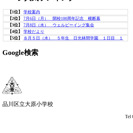
【1位】
学校案内
【2位】
7月6日（月） 開校100周年記念 横断幕
【3位】
7月8日（水） ウェルビーイング集会
【4位】
学校だより
【5位】
８月５日（水） ５年生 日光林間学園 １日目 １
Google検索
品川区立大原小学校
Tel