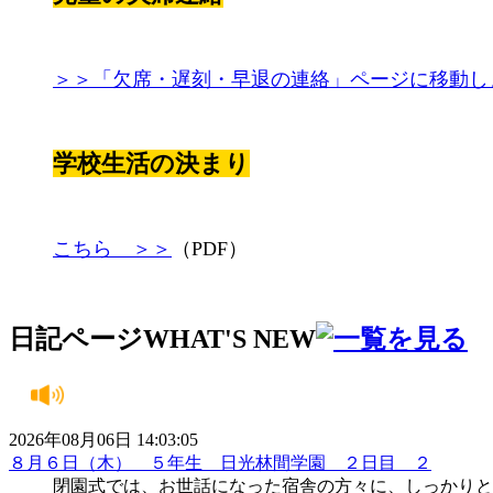
＞＞「欠席・遅刻・早退の連絡」ページに移動し
学校生活の決まり
こちら ＞＞
（PDF）
日記ページ
WHAT'S NEW
2026年08月06日 14:03:05
８月６日（木） ５年生 日光林間学園 ２日目 ２
閉園式では、お世話になった宿舎の方々に、しっかりと