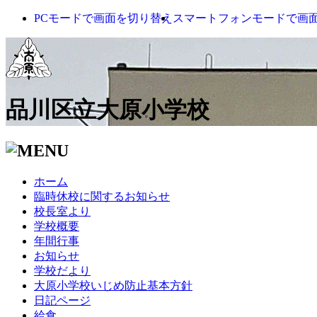
PCモードで画面を切り替え
スマートフォンモードで画
品川区立大原小学校
ホーム
臨時休校に関するお知らせ
校長室より
学校概要
年間行事
お知らせ
学校だより
大原小学校いじめ防止基本方針
日記ページ
給食